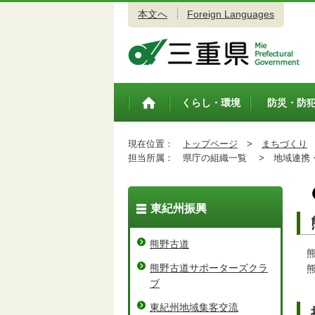
本文へ
Foreign Languages
三重県公式ウェブサイト
くらし・環境
防災・防
トップペ
ージ
現在位置：
トップページ
>
まちづくり
担当所属：
県庁の組織一覧 >
地域連携・
東紀州振興
熊野古道
熊
熊野古道サポーターズクラ
熊
ブ
東紀州地域集客交流