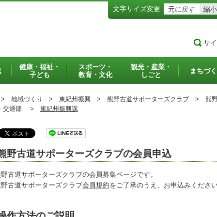
文字サイズ変更
元に戻す
縮小
サイ
健康・福祉・
スポーツ・
観光・産業・
犯
まちづく
子ども
教育・文化
しごと
>
地域づくり
>
東紀州振興
>
熊野古道サポーターズクラブ
>
熊野
交通部 >
東紀州振興課
熊野古道サポーターズクラブの会員申込
野古道サポーターズクラブの会員募集ページです。
野古道サポーターズクラブ
会員規約
をご了承のうえ、お申込みくださ
操作方法のご説明