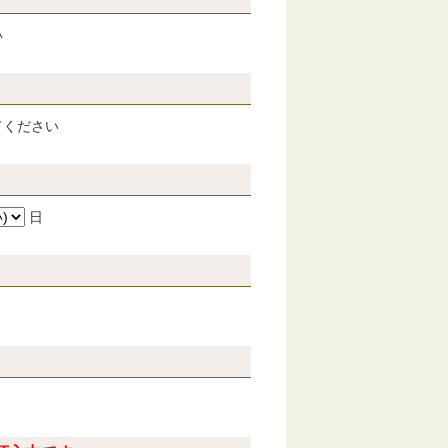
い
てください
日