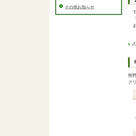
その他お知らせ
下
ま
メ
熊
ク
「