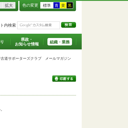
色の変更
拡大
標準
青
黄
黒
ト内検索
県政・
り
組織・業務
お知らせ情報
古道サポーターズクラブ メールマガジン
印刷する
い。